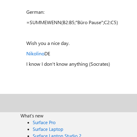
German:
=SUMMEWENN(B2:B5;"Büro Pause";C2:C5)
Wish you a nice day.
Nikolino
DE
I know I don't know anything (Socrates)
What's new
Surface Pro
Surface Laptop
Surface Laptop Studio 2