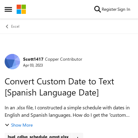
Skip to content
Register
Sign In
Open Side Menu
Excel
Scott1417
Copper Contributor
Forum Discussion
Apr 03, 2023
Convert Custom Date to Text
[Spanish Language Date]
In an .xlsx file, I constructed a simple schedule with dates in
English and Spanish languages. How do I get the “custom
date-format” in Column R (Spanish) to convert to text (see
Show More
attachment)? The...
hud_cdbg_schedule_omst.xlsx