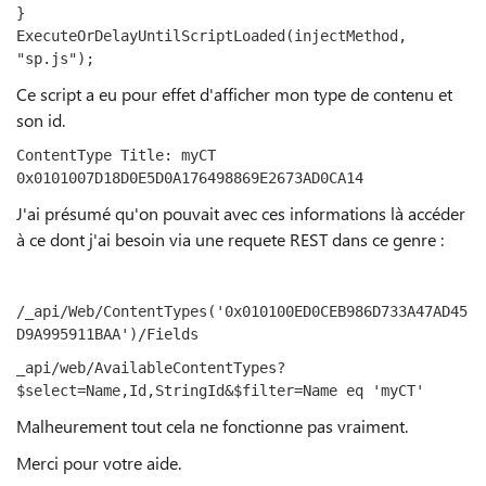
}
ExecuteOrDelayUntilScriptLoaded
(
injectMethod
,
"sp.js"
);
Ce script a eu pour effet d'afficher mon type de contenu et
son id.
ContentType Title: myCT 
0x0101007D18D0E5D0A176498869E2673AD0CA14
J'ai présumé qu'on pouvait avec ces informations là accéder
à ce dont j'ai besoin via une requete REST dans ce genre :
/_api/Web/ContentTypes('0x010100ED0CEB986D733A47AD45
D9A995911BAA')/Fields
_api/web/AvailableContentTypes?
$select=Name,Id,StringId&$filter=Name eq 'myCT'
Malheurement tout cela ne fonctionne pas vraiment.
Merci pour votre aide.