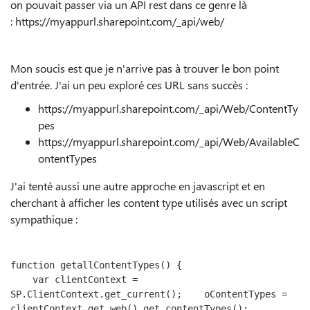
on pouvait passer via un API rest dans ce genre là
: https://myappurl.sharepoint.com/_api/web/
Mon soucis est que je n'arrive pas à trouver le bon point
d'entrée. J'ai un peu exploré ces URL sans succès :
https://myappurl.sharepoint.com/_api/Web/ContentTy
pes
https://myappurl.sharepoint.com/_api/Web/AvailableC
ontentTypes
J'ai tenté aussi une autre approche en javascript et en
cherchant à afficher les content type utilisés avec un script
sympathique :
function
 getallContentTypes
()
{
var
 clientContext 
=
SP
.
ClientContext
.
get_current
();
    oContentTypes 
=
clientContext
.
get_web
().
get_contentTypes
();