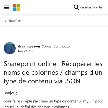
Skip to content
Register
Sign In
Open Side Menu
SharePoint
dreamweaver
Copper Contributor
Forum Discussion
Nov 27, 2019
Sharepoint online : Récupérer les
noms de colonnes / champs d'un
type de contenu via JSON
Bonjour,
pour faire simple j'ai créée un type de contenu "myCT" pour
lequel j'ai défini des champs / colonnes.