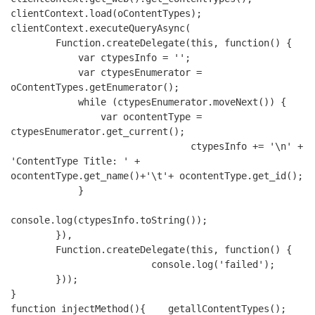
clientContext
.
load
(
oContentTypes
);
clientContext
.
executeQueryAsync
(
Function
.
createDelegate
(
this
,
function
()
{
var
 ctypesInfo 
=
''
;
var
 ctypesEnumerator 
=
oContentTypes
.
getEnumerator
();
while
(
ctypesEnumerator
.
moveNext
())
{
var
 ocontentType 
=
ctypesEnumerator
.
get_current
();
                                ctypesInfo 
+=
'\n'
+
'ContentType Title: '
+
ocontentType
.
get_name
()+
'\t'
+
 ocontentType
.
get_id
();
}
console
.
log
(
ctypesInfo
.
toString
());
}),
Function
.
createDelegate
(
this
,
function
()
{
console
.
log
(
'failed'
);
}));
}
function
 injectMethod
(){
    getallContentTypes
();