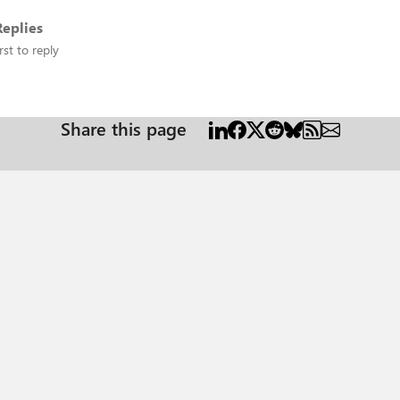
eplies
rst to reply
Share this page