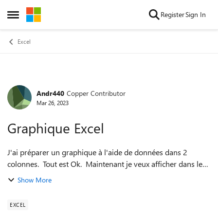
Skip to content
Register
Sign In
Open Side Menu
Excel
Andr440
Copper Contributor
Forum Discussion
Mar 26, 2023
Graphique Excel
J'ai préparer un graphique à l'aide de données dans 2
colonnes. Tout est Ok. Maintenant je veux afficher dans le
graphique un espace qui m'indiquera les valeurs qui sont
Show More
normale. Exemple, dans la...
EXCEL