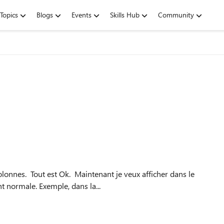
Topics
Blogs
Events
Skills Hub
Community
ntenant je veux afficher dans le
graphique un espace qui m'indiquera les valeurs qui sont normale. Exemple, dans la...