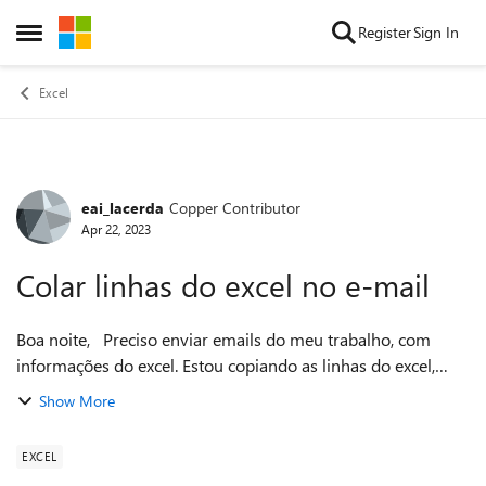
Skip to content
Register
Sign In
Open Side Menu
Excel
eai_lacerda
Copper Contributor
Forum Discussion
Apr 22, 2023
Colar linhas do excel no e-mail
Boa noite, Preciso enviar emails do meu trabalho, com
informações do excel. Estou copiando as linhas do excel,
para vir do jeito que esta lá, só que no email quebra as
Show More
colunas, e vira texto contí...
EXCEL