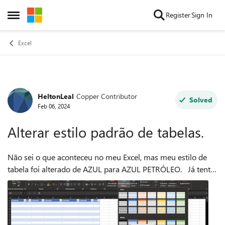
Skip to content
Register
Sign In
Open Side Menu
Excel
HeltonLeal
Copper Contributor
Forum Discussion
Solved
Feb 06, 2024
Alterar estilo padrão de tabelas.
Não sei o que aconteceu no meu Excel, mas meu estilo de
tabela foi alterado de AZUL para AZUL PETRÓLEO. Já tentei
reparar o Excel, mas não resolveu. Fiz algumas pesquisas na
internet, mas também ...