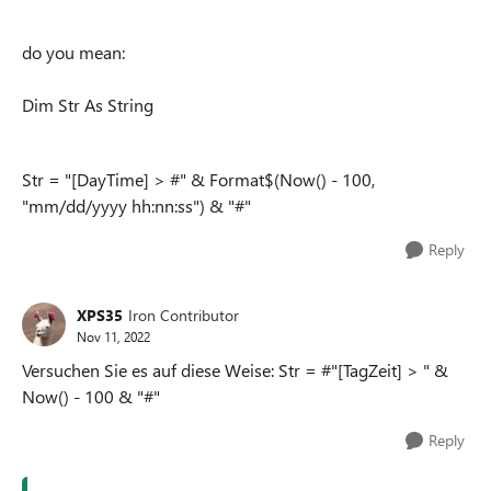
do you mean:
Dim Str As String
Str = "[DayTime] > #" & Format$(Now() - 100,
"mm/dd/yyyy hh:nn:ss") & "#"
Reply
XPS35
Iron Contributor
Nov 11, 2022
Versuchen Sie es auf diese Weise: Str = #"[TagZeit] > " &
Now() - 100 & "#"
Reply