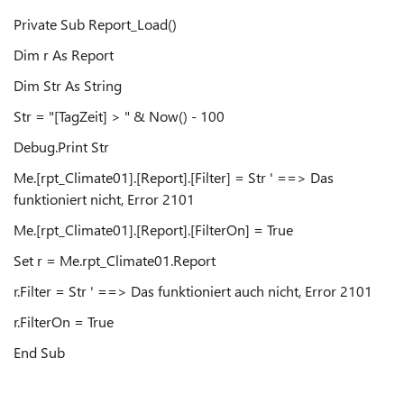
Private Sub Report_Load()
Dim r As Report
Dim Str As String
Str = "[TagZeit] > " & Now() - 100
Debug.Print Str
Me.[rpt_Climate01].[Report].[Filter] = Str ' ==> Das
funktioniert nicht, Error 2101
Me.[rpt_Climate01].[Report].[FilterOn] = True
Set r = Me.rpt_Climate01.Report
r.Filter = Str ' ==> Das funktioniert auch nicht, Error 2101
r.FilterOn = True
End Sub