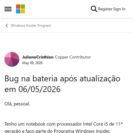
Skip to content
Register
Sign In
Open Side Menu
Windows Insider Program
JulianoCristhian
Copper Contributor
Forum Discussion
May 09, 2026
Bug na bateria após atualização
em 06/05/2026
Olá, pessoal.
Tenho um notebook com processador Intel Core i5 de 11ª
geração e faço parte do Programa Windows Insider.