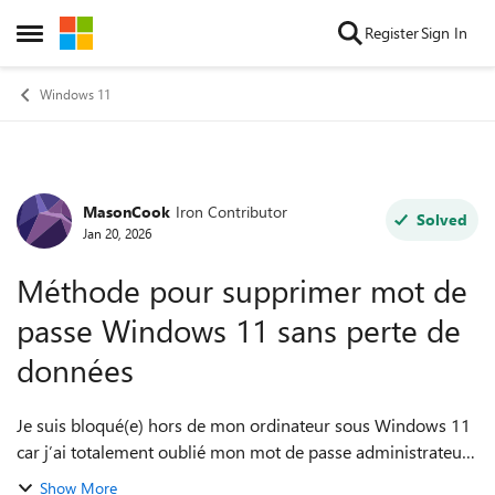
Skip to content
Register
Sign In
Open Side Menu
Windows 11
MasonCook
Iron Contributor
Forum Discussion
Solved
Jan 20, 2026
Méthode pour supprimer mot de
passe Windows 11 sans perte de
données
Je suis bloqué(e) hors de mon ordinateur sous Windows 11
car j’ai totalement oublié mon mot de passe administrateur.
Je cherche désespérément un moyen de supprimer mot de
Show More