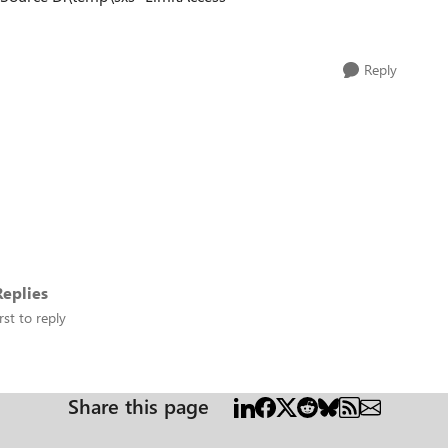
Reply
eplies
rst to reply
Share this page