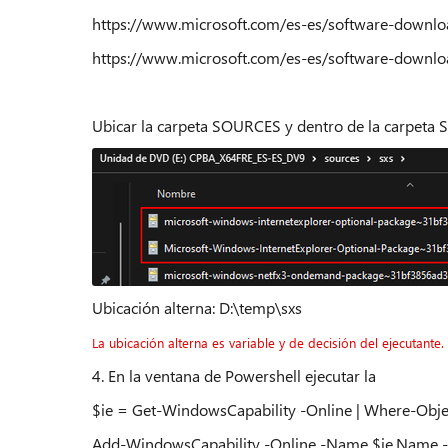
https://www.microsoft.com/es-es/software-down
https://www.microsoft.com/es-es/software-down
Ubicar la carpeta SOURCES y dentro de la carpeta S
Ubicación alterna: D:\temp\sxs
La ubicación alterna es variable y de decisión del ejecutante.
4. En la ventana de Powershell ejecutar la
$ie = Get-WindowsCapability -Online | Where-Object
Add-WindowsCapability -Online -Name $ie.Name -S