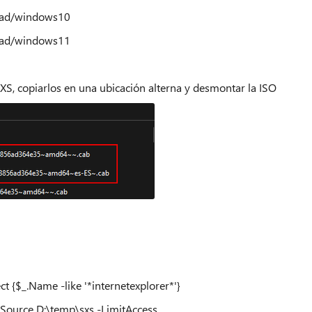
load/windows10
load/windows11
XS, copiarlos en una ubicación alterna y desmontar la ISO
 {$_.Name -like '*internetexplorer*'}
ource D:\temp\sxs -LimitAccess