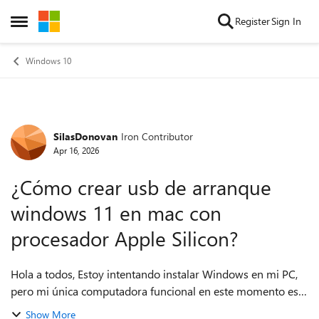
Skip to content
Register
Sign In
Open Side Menu
Windows 10
SilasDonovan
Iron Contributor
Forum Discussion
Apr 16, 2026
¿Cómo crear usb de arranque
windows 11 en mac con
procesador Apple Silicon?
Hola a todos, Estoy intentando instalar Windows en mi PC,
pero mi única computadora funcional en este momento es
una MacBook. He intentado usar la Utilidad de Discos, pero
Show More