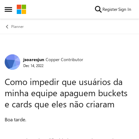
Skip to content
Register
Sign In
Open Side Menu
Planner
jsoaresjun
Copper Contributor
Forum Discussion
Dec 14, 2022
Como impedir que usuários da
minha equipe apaguem buckets
e cards que eles não criaram
Boa tarde.