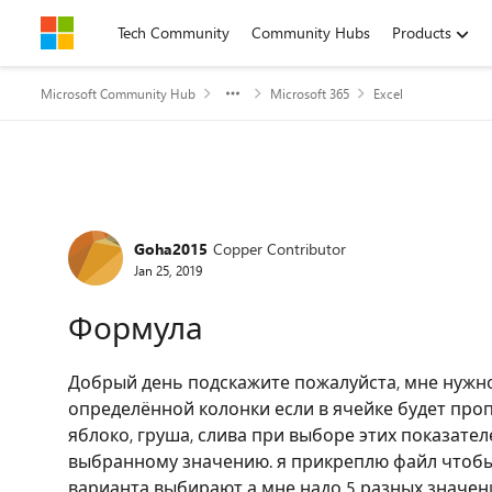
Skip to content
Tech Community
Community Hubs
Products
Microsoft Community Hub
Microsoft 365
Excel
Forum Discussion
Goha2015
Copper Contributor
Jan 25, 2019
Формула
Добрый день подскажите пожалуйста, мне нужно
определённой колонки если в ячейке будет про
яблоко, груша, слива при выборе этих показат
выбранному значению. я прикреплю файл чтобы 
варианта выбирают а мне надо 5 разных значе