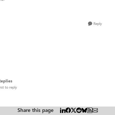
Reply
eplies
rst to reply
Share this page