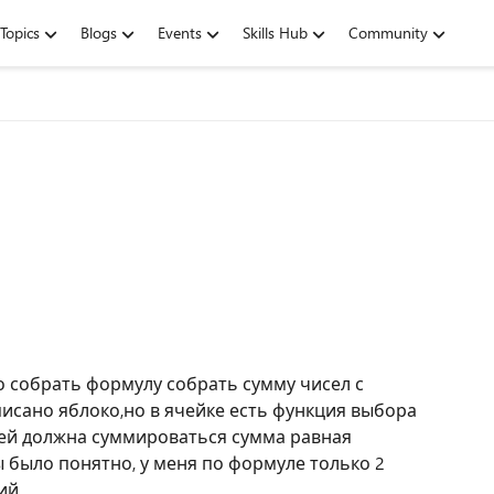
Topics
Blogs
Events
Skills Hub
Community
 собрать формулу собрать сумму чисел с
писано яблоко,но в ячейке есть функция выбора
елей должна суммироваться сумма равная
было понятно, у меня по формуле только 2
ний