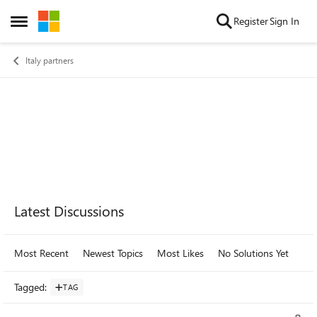
Skip to content
Register
Sign In
Open Side Menu
Italy partners
Forum Widgets
Latest Discussions
Most Recent
Newest Topics
Most Likes
No Solutions Yet
Mo
Tagged
:
TAG