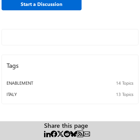
Partner Learning Morning e preparati a cogliere nuove
Start a Discussion
opportunità nel mondo dell'IT!
Tags
ENABLEMENT
14 Topics
ITALY
13 Topics
Share this page