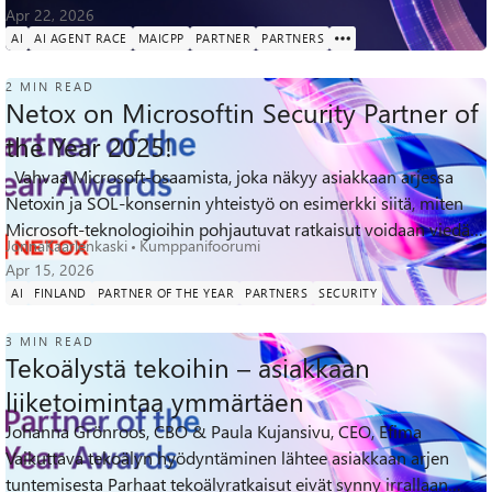
luonnollis...
Apr 22, 2026
AI
AI AGENT RACE
MAICPP
PARTNER
PARTNERS
2 MIN READ
Netox on Microsoftin Security Partner of
the Year 2025!
Vahvaa Microsoft-osaamista, joka näkyy asiakkaan arjessa
95
0
0
Netoxin ja SOL-konsernin yhteistyö on esimerkki siitä, miten
Views
likes
Comments
Microsoft-teknologioihin pohjautuvat ratkaisut voidaan viedä
JonnaKaarlenkaski
Kumppanifoorumi
käytäntöön hal...
Apr 15, 2026
AI
FINLAND
PARTNER OF THE YEAR
PARTNERS
SECURITY
3 MIN READ
Tekoälystä tekoihin – asiakkaan
liiketoimintaa ymmärtäen
Johanna Grönroos, CBO & Paula Kujansivu, CEO, Efima
124
0
0
Vaikuttava tekoälyn hyödyntäminen lähtee asiakkaan arjen
Views
likes
Comments
tuntemisesta Parhaat tekoälyratkaisut eivät synny irrallaan