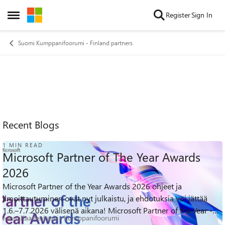
Skip to content
Register
Sign In
Open Side Menu
Suomi Kumppanifoorumi - Finland partners
Recent Blogs
1 MIN READ
Microsoft Partner of The Year Awards
2026
Microsoft Partner of the Year Awards 2026 ohjeet ja
ilmoittautuminen ovat nyt julkaistu, ja ehdotuksia voi jättää
77
0
0
Views
likes
Comments
1.6.–7.7.2026 välisenä aikana! Microsoft Partner of the Year -
JonnaKaarlenkaski
Kumppanifoorumi
palkinnoilla nostetaa...