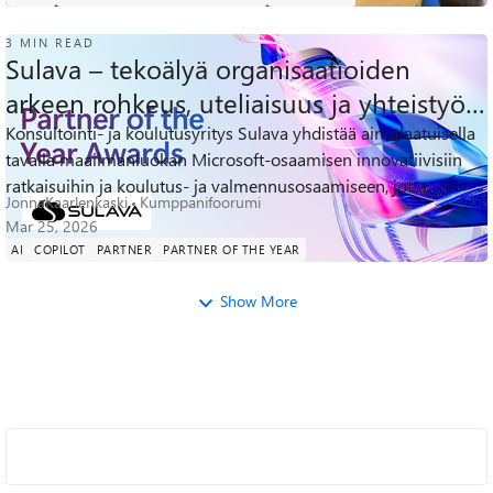
3 MIN READ
Sulava – tekoälyä organisaatioiden
arkeen rohkeus, uteliaisuus ja yhteistyö
edellä
Konsultointi- ja koulutusyritys Sulava yhdistää ainutlaatuisella
106
0
0
tavalla maailmanluokan Microsoft-osaamisen innovatiivisiin
Views
likes
Comments
ratkaisuihin ja koulutus- ja valmennusosaamiseen, jotta
JonnaKaarlenkaski
Kumppanifoorumi
organisaatiot voiva...
Mar 25, 2026
AI
COPILOT
PARTNER
PARTNER OF THE YEAR
Show More