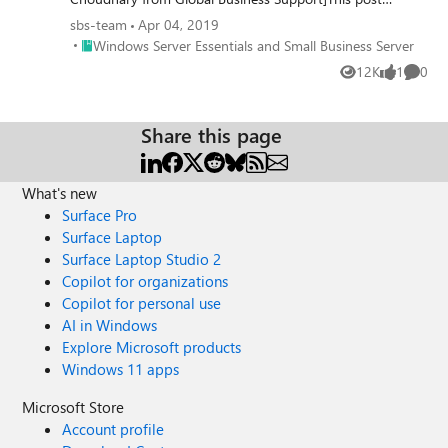
explains how to increase the logging level for the
sbs-team
Apr 04, 2019
individual components of Server Essentials role for
Place Windows Server Essentials and Small Business Server
Windows Server Essentials and Small Business Server
troubleshooting purposes.
12K
1
0
Views
like
Comme
Share this page
What's new
Surface Pro
Surface Laptop
Surface Laptop Studio 2
Copilot for organizations
Copilot for personal use
AI in Windows
Explore Microsoft products
Windows 11 apps
Microsoft Store
Account profile