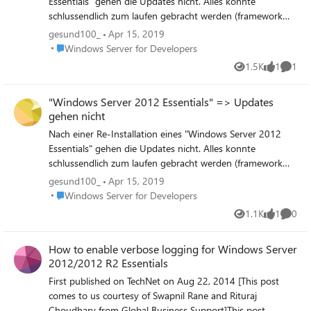
Essentials" gehen die Updates nicht. Alles konnte
schlussendlich zum laufen gebracht werden (framework
3.5. musste über die Powershell installiert werden). Aber:
gesund100_
Apr 15, 2019
Updates werden nicht geladen, Endlosschleife. Info:
Place Windows Server for Developers
Windows Server for Developers
automatisches Update aktiv, es gibt keine neuen Updates.
1.5K
1
1
Views
like
Comme
Die Prüfung über die Microsoft update Website sagt "für
dieses Produkt gibt es keinen Update-Dienst." PS: Ja, wind
"Windows Server 2012 Essentials" => Updates
2012 ist uralt, aber es muss wieder laufen
gehen nicht
(Produktivumgebung).
Nach einer Re-Installation eines "Windows Server 2012
Essentials" gehen die Updates nicht. Alles konnte
schlussendlich zum laufen gebracht werden (framework
3.5. musste über die Powershell installiert werden). Aber:
gesund100_
Apr 15, 2019
Updates werden nicht geladen, Endlosschleife. Info:
Place Windows Server for Developers
Windows Server for Developers
automatisches Update aktiv, es gibt keine neuen Updates.
1.1K
1
0
Views
like
Comme
Die Prüfung über die Microsoft update Website sagt "für
dieses Produkt gibt es keinen Update-Dienst." PS: Ja, wind
How to enable verbose logging for Windows Server
2012 ist uralt, aber es muss wieder laufen
2012/2012 R2 Essentials
(Produktivumgebung).
First published on TechNet on Aug 22, 2014 [This post
comes to us courtesy of Swapnil Rane and Rituraj
Choudhary from Global Business Support]This post