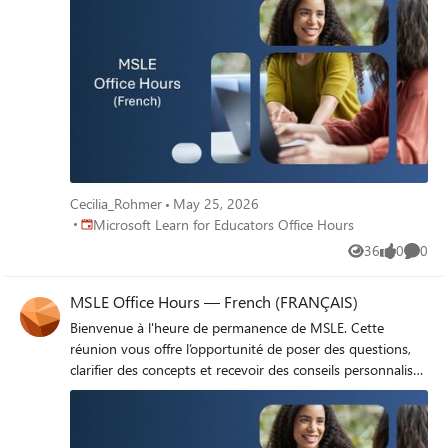
des cours de MSLE dans vos cours, l’exploration des
parcours de certification, et bien plus encore. Rejoignez
l’heure de permanence ici
Cecilia_Rohmer
May 25, 2026
Place Microsoft Learn for Educators Office Hours
Microsoft Learn for Educators Office Hours
36
0
0
Views
likes
Comme
MSLE Office Hours — French (FRANÇAIS)
Bienvenue à l'heure de permanence de MSLE. Cette
réunion vous offre l’opportunité de poser des questions,
clarifier des concepts et recevoir des conseils personnalisés
sur des sujets tels que le programme MSLE, l’intégration
des cours de MSLE dans vos cours, l’exploration des
parcours de certification, et bien plus encore. Rejoignez