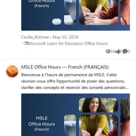
Cecilia_Rohmer
May 25, 2026
Place Microsoft Learn for Educators Office Hours
Microsoft Learn for Educators Office Hours
56
0
0
Views
likes
Comme
MSLE Office Hours — French (FRANÇAIS)
Bienvenue à l'heure de permanence de MSLE. Cette
réunion vous offre l’opportunité de poser des questions,
clarifier des concepts et recevoir des conseils personnalisés
sur des sujets tels que le programme MSLE, l’intégration
des cours de MSLE dans vos cours, l’exploration des
parcours de certification, et bien plus encore. Rejoignez
l’heure de permanence ici