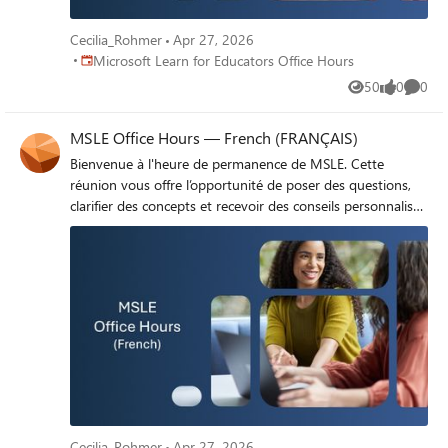
Cecilia_Rohmer
Apr 27, 2026
Place Microsoft Learn for Educators Office Hours
Microsoft Learn for Educators Office Hours
50
0
0
Views
likes
Comme
MSLE Office Hours — French (FRANÇAIS)
Bienvenue à l'heure de permanence de MSLE. Cette
réunion vous offre l’opportunité de poser des questions,
clarifier des concepts et recevoir des conseils personnalisés
sur des sujets tels que le programme MSLE, l’intégration
des cours de MSLE dans vos cours, l’exploration des
parcours de certification, et bien plus encore. Rejoignez
l’heure de permanence ici
Cecilia_Rohmer
Apr 27, 2026