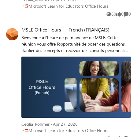
Place Microsoft Learn for Educators Office Hours
Microsoft Learn for Educators Office Hours
60
0
0
Views
likes
Comme
MSLE Office Hours — French (FRANÇAIS)
Bienvenue à l'heure de permanence de MSLE. Cette
réunion vous offre l’opportunité de poser des questions,
clarifier des concepts et recevoir des conseils personnalisés
sur des sujets tels que le programme MSLE, l’intégration
des cours de MSLE dans vos cours, l’exploration des
parcours de certification, et bien plus encore. Rejoignez
l’heure de permanence ici
Cecilia_Rohmer
Apr 27, 2026
Place Microsoft Learn for Educators Office Hours
Microsoft Learn for Educators Office Hours