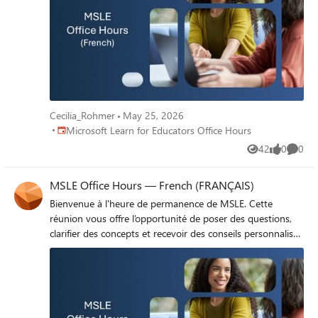
l’heure de permanence ici
Cecilia_Rohmer
May 25, 2026
Place Microsoft Learn for Educators Office Hours
Microsoft Learn for Educators Office Hours
42
0
0
Views
likes
Comme
MSLE Office Hours — French (FRANÇAIS)
Bienvenue à l'heure de permanence de MSLE. Cette
réunion vous offre l’opportunité de poser des questions,
clarifier des concepts et recevoir des conseils personnalisés
sur des sujets tels que le programme MSLE, l’intégration
des cours de MSLE dans vos cours, l’exploration des
parcours de certification, et bien plus encore. Rejoignez
l’heure de permanence ici