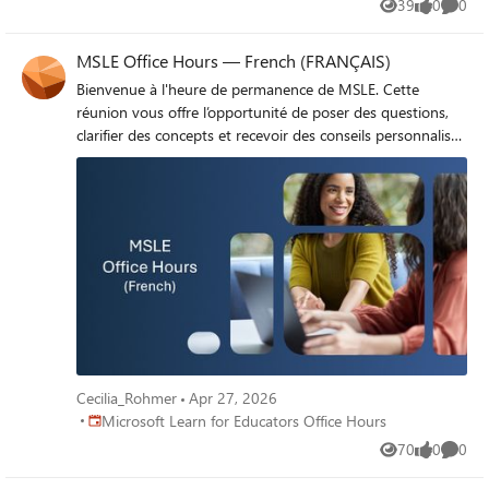
39
0
0
Views
likes
Comme
MSLE Office Hours — French (FRANÇAIS)
Bienvenue à l'heure de permanence de MSLE. Cette
réunion vous offre l’opportunité de poser des questions,
clarifier des concepts et recevoir des conseils personnalisés
sur des sujets tels que le programme MSLE, l’intégration
des cours de MSLE dans vos cours, l’exploration des
parcours de certification, et bien plus encore. Rejoignez
l’heure de permanence ici
Cecilia_Rohmer
Apr 27, 2026
Place Microsoft Learn for Educators Office Hours
Microsoft Learn for Educators Office Hours
70
0
0
Views
likes
Comme