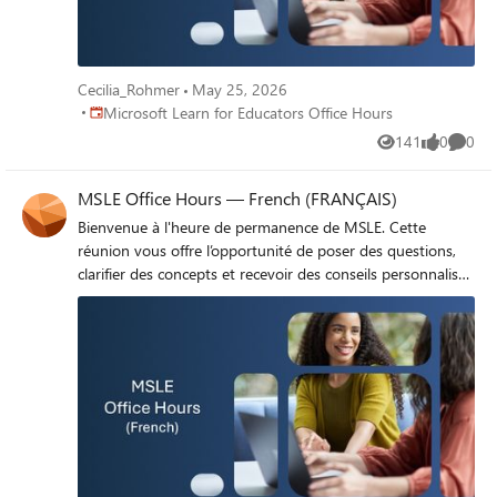
Cecilia_Rohmer
May 25, 2026
Place Microsoft Learn for Educators Office Hours
Microsoft Learn for Educators Office Hours
141
0
0
Views
likes
Comme
MSLE Office Hours — French (FRANÇAIS)
Bienvenue à l'heure de permanence de MSLE. Cette
réunion vous offre l’opportunité de poser des questions,
clarifier des concepts et recevoir des conseils personnalisés
sur des sujets tels que le programme MSLE, l’intégration
des cours de MSLE dans vos cours, l’exploration des
parcours de certification, et bien plus encore. Rejoignez
l’heure de permanence ici