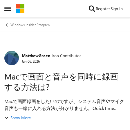
Skip to content
Register
Sign In
Open Side Menu
Windows Insider Program
MatthewGreen
Iron Contributor
Forum Discussion
Jan 06, 2026
Macで画面と音声を同時に録画
する方法は?
Macで画面録画をしたいのですが、システム音声やマイク
音声も一緒に入れる方法が分かりません。QuickTime
Playerを試したものの、内部音声が録れないようで少し困
Show More
っています。mac 画面 録画 で音声まできちんと残せる方
法を探しています。 追加ソフトが必要なのか、設定を変