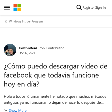
Skip to content
Register
Sign In
Open Side Menu
Windows Insider Program
ColtonReid
Iron Contributor
Forum Discussion
Dec 17, 2025
¿Cómo puedo descargar video de
facebook que todavía funcione
hoy en día?
Hola a todos, últimamente he notado que muchos métodos
antiguos ya no funcionan o dejan de hacerlo después de
poco tiempo. Estoy intentando descargar video de facebook
Show More