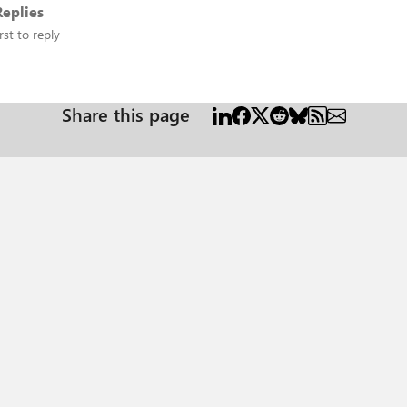
eplies
rst to reply
Share this page