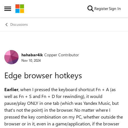
Skip to content
Register
Sign In
Open Side Menu
Discussions
hahabar4ik
Copper Contributor
Forum Discussion
Nov 10, 2024
Edge browser hotkeys
Earlier
, when I pressed the keyboard shortcut Fn + A (as
well as Fn + S and Fn + D for rewinding), it would
pause/play ONLY in one tab (which was Yandex Music, but
that's not the point) in the browser. No matter where I
pressed the key combination on my PC, whether outside the
browser or in it, even in a game/application, if the browser