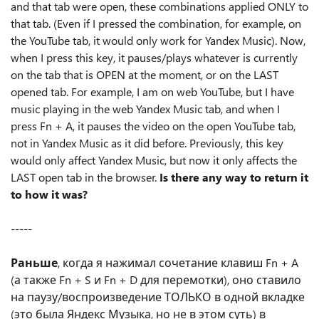
and that tab were open, these combinations applied ONLY to
that tab. (Even if I pressed the combination, for example, on
the YouTube tab, it would only work for Yandex Music). Now,
when I press this key, it pauses/plays whatever is currently
on the tab that is OPEN at the moment, or on the LAST
opened tab. For example, I am on web YouTube, but I have
music playing in the web Yandex Music tab, and when I
press Fn + A, it pauses the video on the open YouTube tab,
not in Yandex Music as it did before. Previously, this key
would only affect Yandex Music, but now it only affects the
LAST open tab in the browser.
Is there any way to return it
to how it was?
-----
Раньше
, когда я нажимал сочетание клавиш Fn + A
(а также Fn + S и Fn + D для перемотки), оно ставило
на паузу/воспроизведение ТОЛЬКО в одной вкладке
(это была Яндекс Музыка, но не в этом суть) в