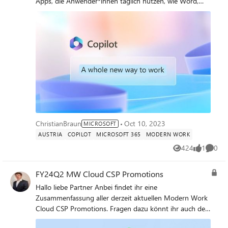
Apps, die Anwender*innen täglich nutzen, wie Word,
Excel, PowerPoint, Outlook, Teams, und mehr, um kreativ
zu arbeiten, ihre Produktivität zu steigern und
persönliche Fähigkeiten auf ein neues Level zu bringen.
Um für den wahrscheinlichen Launch im Breitenmarkt
ab ca Frühling 2024 vorbereitet zu sein, haben wir einen
allgemein zugänglichen Lernpfad auf MSLearn
entwickelt. In 2 Stunden kompakte Infos zu M365
CoPilot erhalten
ChristianBraun
Oct 10, 2023
MICROSOFT
AUSTRIA
COPILOT
MICROSOFT 365
MODERN WORK
424
1
0
Views
like
Comme
FY24Q2 MW Cloud CSP Promotions
Hallo liebe Partner Anbei findet ihr eine
Zusammenfassung aller derzeit aktuellen Modern Work
Cloud CSP Promotions. Fragen dazu könnt ihr auch den
Disti eurer Wahl stellen. Slidedeck wird von mir Ende