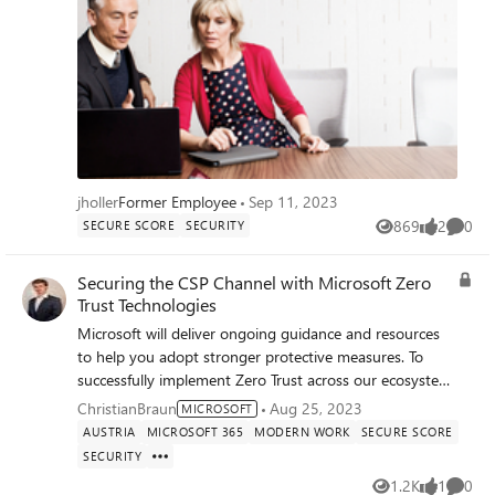
Punktzahl bewertet wird. Auf dieser Grundlage wird eine
Empfehlung zur Verbesserung der Sicherheitslage
erstellt. Dadurch können zielgerichtete Maßnahmen
ergriffen werden, um die Punktzahl zu erhöhen und die
eigene Sicherheit effektiv zu stärken. 13. September |
15:00 - 16:00 Uhr Agenda Secure Score in Azure und
Microsoft 365 Live Demo Konfiguration von
Sicherheitseinstellungen Funktionen und Features Best
Practices Q&A Melden Sie sich kostenlos hier an.
jholler
Former Employee
Sep 11, 2023
869
2
0
SECURE SCORE
SECURITY
Views
likes
Comme
Securing the CSP Channel with Microsoft Zero
Trust Technologies
Microsoft will deliver ongoing guidance and resources
to help you adopt stronger protective measures. To
successfully implement Zero Trust across our ecosystem,
we’re relying on additionally Microsoft Partners to take
ChristianBraun
Aug 25, 2023
MICROSOFT
the necessary security actions. By working together, we
AUSTRIA
MICROSOFT 365
MODERN WORK
SECURE SCORE
can better plan for shifts in the cybersecurity landscape
SECURITY
and proactively respond to risk for years to come.
1.2K
1
0