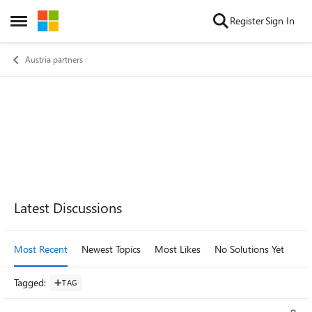
Skip to content
Register
Sign In
Open Side Menu
Austria partners
Forum Widgets
Latest Discussions
Most Recent
Newest Topics
Most Likes
No Solutions Yet
Mo
Tagged
:
TAG