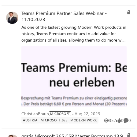
Attached you can find necessary best practices and
Views
like
Comme
guidance how to secure the CSP Channel.
Teams Premium Partner Sales Webinar -
11.10.2023
As one of the fastest growing Modern Work products in
history, Teams Premium continues to add value for
organizations of all sizes, allowing them to do more with
less – but do all customers know what's possible? Join
us for a refresher on Teams Premium features and to
learn how they can enhance meeting experiences and
add value in different customer use cases, best practices
from real customer scenarios on driving adoption, and
close with the Partner opportunity. Spaces limited - sign
up today to reserve your seat!
ChristianBraun
Aug 22, 2023
MICROSOFT
357
0
0
AUSTRIA
MICROSOFT 365
MODERN WORK
Views
likes
Comme
gratis Microsoft 365 CSP Master Bootcamp 13.9