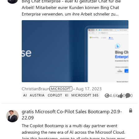
Bing Chat Enterprise - euer KI gestützer Chat für die
Arbeit! Mitarbeiter eurer Kunden können Bing Chat
Enterprise verwenden, um ihre Arbeit schneller zu
erledigen, kreativer zu sein, oder deren Kunden besser
zu unterstützen - das Service ist nun in Public Preview
und für Kunden mit Microsoft 365 Business Standard,
Business Premium, Microsoft 365E3 oder E5 gratis in
den Bundles aktiviert, einfach die Preview Features in
den Tenants eurer Kunden aktivieren. Alle weiteren
Details, findet ihr HIER
ChristianBraun
Aug 17, 2023
MICROSOFT
4.6K
0
0
AI
AUSTRIA
COPILOT
KI
MICROSOFT 365
Views
likes
Comme
gratis Microsoft Co-Pilot Sales Bootcamp 20.9-
22.09
The Copilot Bootcamp is a multi day partner event
adressing the new era of AI across the Microsof Cloud.
Join this bootcamp, open to all role types to learn more