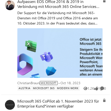
Aufpassen: EOS Office 2016 & 2019 in
Verbindung mit Microsoft 365 Online Services
seit 10.10.2023
Der Support für die Verbindung mit Microsoft 365-
Diensten mit Office 2019 und Office 2016 endete am
10. Oktober 2023. In der Praxis bedeutet dies, dass
ältere Office-Versionen möglicherweise nicht alle
neuesten Funktionen und Features von Microsoft 365-
Diensten verwenden können. Darüber hinaus können
diese älteren Versionen im Laufe der Zeit andere
unerwartete Leistungs- oder Zuverlässigkeitsprobleme
bei der Verwendung von Microsoft 365-Diensten
auftreten. Das liegt daran, dass wir bei der
Verbesserung der Microsoft 365-Dienste diese älteren
Office-Versionen nicht berücksichtigen oder testen.
Office-Versionen und Konnektivität mit Office 365-
Diensten - Deploy Office | Microsoft Learn Unsere
ChristianBraun
Oct 18, 2023
MICROSOFT
Empfehlung: Bitte besprecht mit den Kunden ein
1.2K
1
0
AUSTRIA
MICROSOFT 365
MODERN WORK
Views
like
Comme
Upgrade auf Microsoft 365 Business Standard oder
Microsoft 365 Business Premium. Upgradedecks bzw
Microsoft 365 CoPilot ab 1. November 2023 für
Lizenzvergleichstable im Anhang.
Enterprise Kund*innen verfügbar