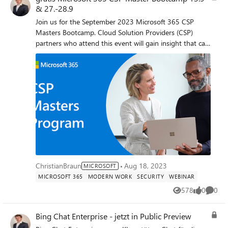
& 27.-28.9
Join us for the September 2023 Microsoft 365 CSP
Masters Bootcamp. Cloud Solution Providers (CSP)
partners who attend this event will gain insight that can
help them grow capabilities in selling, deploying, and
managing Microsoft 365 portfolio solutions for small
and medium-sized businesses (SMBs), along with
driving adoption. Sign in to register
ChristianBraun
Aug 18, 2023
MICROSOFT
MICROSOFT 365
MODERN WORK
SECURITY
WEBINAR
578
0
0
Views
likes
Comme
Bing Chat Enterprise - jetzt in Public Preview