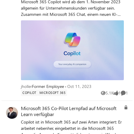
Microsoft 365 Copilot wird ab dem 1. November 2023
allgemein für Unternehmenskunden verfügbar sein.
Zusammen mit Microsoft 365 Chat, einem neuen KI-
Assistenten, wird er die Art und Weise, wie Sie arbeiten,
völlig verändern. Und das ist noch nicht alles... Lesen Sie
hier die Details!
jholler
Former Employee
Oct 11, 2023
5.1K
1
1
COPILOT
MICROSOFT 365
Views
like
Comme
Microsoft 365 Co-Pilot Lernpfad auf Microsoft
Learn verfügbar
Copilot ist in Microsoft 365 auf zwei Arten integriert: Er
arbeitet nebenher, eingebettet in die Microsoft 365