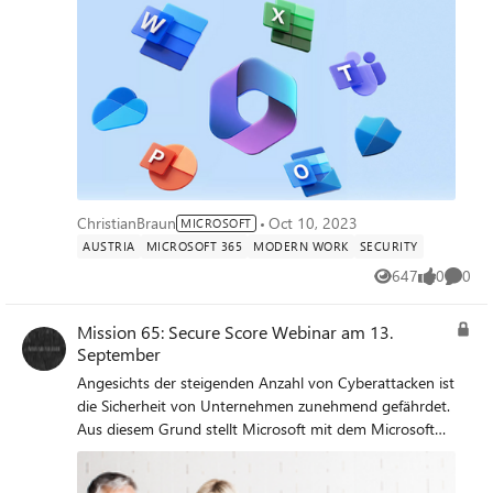
Oktober nochmal aktualisiert.
ChristianBraun
Oct 10, 2023
MICROSOFT
AUSTRIA
MICROSOFT 365
MODERN WORK
SECURITY
647
0
0
Views
likes
Comme
Mission 65: Secure Score Webinar am 13.
September
Angesichts der steigenden Anzahl von Cyberattacken ist
die Sicherheit von Unternehmen zunehmend gefährdet.
Aus diesem Grund stellt Microsoft mit dem Microsoft
Secure Score ein kostenloses Tool zur Verfügung, mit
dem die aktuelle Sicherheitskonfiguration anhand einer