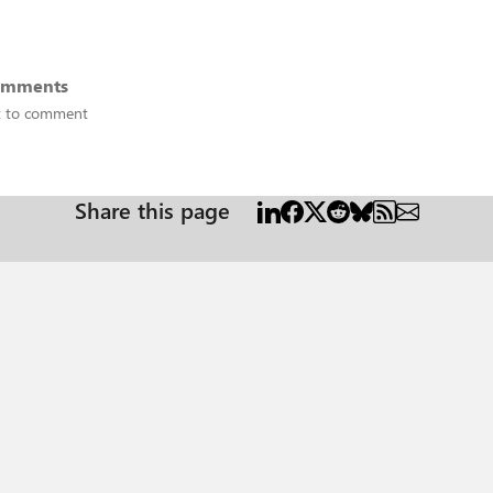
omments
st to comment
Share this page