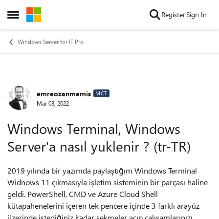
Skip to content
Register
Sign In
Open Side Menu
Windows Server for IT Pro
emreozanmemis
Forum Discussion
MCT
Mar 03, 2022
Windows Terminal, Windows
Server'a nasıl yuklenir ? (tr-TR)
2019 yılında bir yazımda paylaştığım Windows Terminal
Widnows 11 çıkmasıyla işletim sisteminin bir parçası haline
geldi. PowerShell, CMD ve Azure Cloud Shell
kütapahenelerini içeren tek pencere içinde 3 farklı arayüz
üzerinde istediğiniz kadar sekmeler açıp çalışamlarınızı