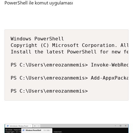
PowerShell ile komut uygulaması
Windows PowerShell

Copyright (C) Microsoft Corporation. All 
Install the latest PowerShell for new fea
PS C:\Users\emreozanmemis> Invoke-WebRequ
PS C:\Users\emreozanmemis> Add-AppxPackag
PS C:\Users\emreozanmemis>