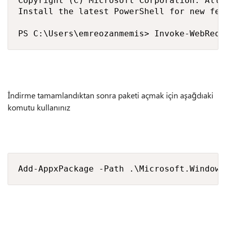
Copyright (C) Microsoft Corporation. All 
Install the latest PowerShell for new fea
PS C:\Users\emreozanmemis> Invoke-WebRequ
İndirme tamamlandıktan sonra paketi açmak için aşağdıaki
komutu kullanınız
Add-AppxPackage -Path .\Microsoft.Windows