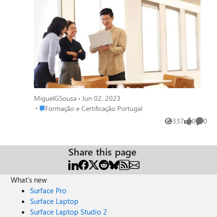
tornar o seu negócio SaaS seguro e muito mais.
Inscreva-se já on-Demand
MiguelGSousa
Jun 02, 2023
Place Formação e Certificação Portugal
Formação e Certificação Portugal
337
0
0
Views
likes
Comme
Share this page
What's new
Surface Pro
Surface Laptop
Surface Laptop Studio 2