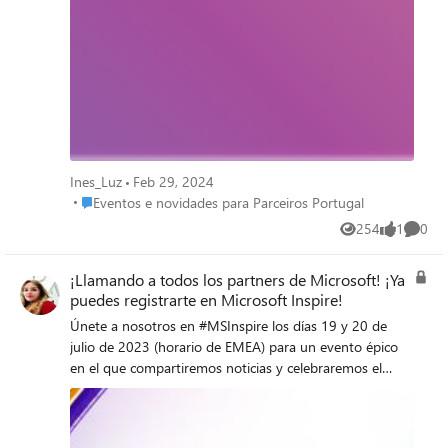
de developers com o GitHub Copilot Implementar
se já: https://msevents.microsoft.com/event?
cenários de IA generativa com o Azure OpenAI e
id=2076730579
modelos open source Construír sistemas de analítica
para a era da IA com o Microsoft Fabric Dicas e boas
práticas de implementação, incluindo em cenários mais
avançados Não falte a este evento, dia 18 de março das
9:30 às 17:30! Registe-se aqui: Microsoft Events -
Partner AI Tech Day
Ines_Luz
Feb 29, 2024
Place Eventos e novidades para Parceiros Portugal
Eventos e novidades para Parceiros Portugal
254
1
0
Views
like
Comme
¡Llamando a todos los partners de Microsoft! ¡Ya
puedes registrarte en Microsoft Inspire!
Únete a nosotros en #MSInspire los días 19 y 20 de
julio de 2023 (horario de EMEA) para un evento épico
en el que compartiremos noticias y celebraremos el
éxito y la innovación de nuestros socios. También
tendrás la oportunidad de reunirte con otros
#MSPartners de todo el mundo para compartir e