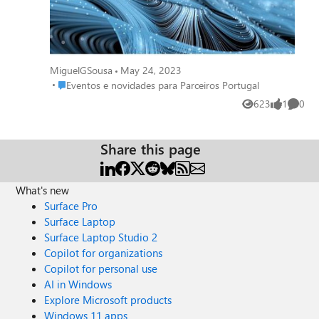
MiguelGSousa
May 24, 2023
Place Eventos e novidades para Parceiros Portugal
Eventos e novidades para Parceiros Portugal
623
1
0
Views
like
Comme
Share this page
What's new
Surface Pro
Surface Laptop
Surface Laptop Studio 2
Copilot for organizations
Copilot for personal use
AI in Windows
Explore Microsoft products
Windows 11 apps