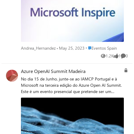
inspirar nuevas ideas. ¡Regístrate ahora y no pierdas la
oportunidad de ser parte de una comunidad global
verdaderamente inspiradora! ¡Únete a Microsoft
Inspire'23!
Place Eventos Spain
Andrea_Hernandez
May 25, 2023
Eventos Spain
1.2K
1
0
Views
like
Comme
Azure OpenAI Summit Madeira
No dia 15 de Junho, junte-se ao IAMCP Portugal e à
Microsoft na terceira edição do Azure Open AI Summit.
Este é um evento presencial que pretende ser um
espaço com onde poderá trocar ideias e fazer
networking mas também ouvir sessões interativas e use
cases com exemplos de como poderá utilizar uma das
principais inovações em Inteligência Artificial no
desenvolvimento de soluções ponta a ponta assentes
na plataforma Azure. Registe-se já e reserve o seu lugar!