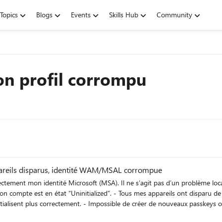
Topics
Blogs
Events
Skills Hub
Community
on profil corrompu
appareils disparus, identité WAM/MSAL corrompue
d’utiliser les services dépendants de l’identité cloud. On dirait
SAL, du conteneur Edge Sync, et du Device Registration. Je reste à l'écoute de toute aide en vous