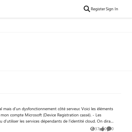
Register
Sign In
37
0
0
Views
likes
Comments