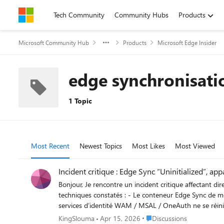
Skip to content
Tech Community
Community Hubs
Products
Microsoft Community Hub
Products
Microsoft Edge Insider
edge synchronisati
1 Topic
Most Recent
Newest Topics
Most Likes
Most Viewed
Incident critique : Edge Sync “Uninitialized”, 
Bonjour, Je rencontre un incident critique affectant directement mon identité Microsoft (MSA). Il ne s’agit pas d’un problème local mais d’un dysfonctionnement côté serveur. Voici les éléments
techniques constatés : - Le conteneur Edge Sync de mon compte est en état “Uninitialized”. - Tous mes appareils ont disparu de mon compte Microsoft (Device Registration cassé). - Les
services d’identité WAM / MSAL / OneAuth ne se réinitialisent plus correctement. - Impossible de créer de nouveaux passkeys ou 
que ça nécéssite une intervention côté serveur : réinitialisation des identités WAM/M
Place Discussions
KingSlouma
Apr 15, 2026
Discussions