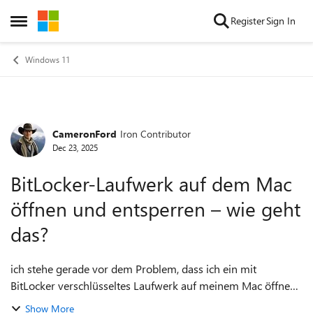
Skip to content
Register
Sign In
Open Side Menu
Windows 11
CameronFord
Iron Contributor
Forum Discussion
Dec 23, 2025
BitLocker-Laufwerk auf dem Mac
öffnen und entsperren – wie geht
das?
ich stehe gerade vor dem Problem, dass ich ein mit
BitLocker verschlüsseltes Laufwerk auf meinem Mac öffnen
muss. Leider habe ich aktuell keinen Zugriff auf einen
Show More